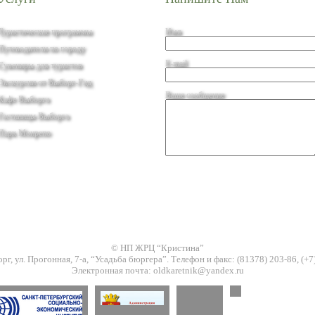
Туристические программы
Имя
Путеводители по городу
E-mail
Сувениры для туристов
Экскурсии от Выборг-Гид
Ваше сообщение
Кафе Выборга
Гостиницы Выборга
Парк Монрепо
© НП ЖРЦ “Кристина”
орг, ул. Прогонная, 7-а, “Усадьба бюргера”. Телефон и факс: (81378) 203-86, (+7
Электронная почта: oldkaretnik@yandex.ru