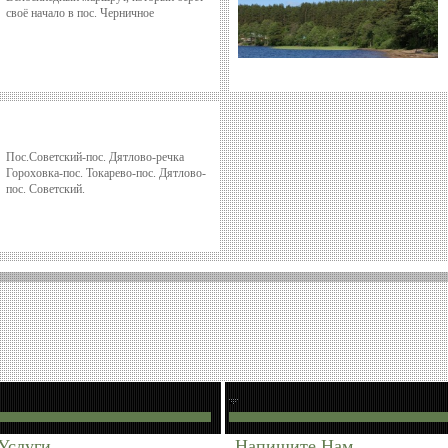
своё начало в пос. Черничное
Пос.Советский-пос. Дятлово-речка
Гороховка-пос. Токарево-пос. Дятлово-
пос. Советский.
Услуги
Напишите Нам