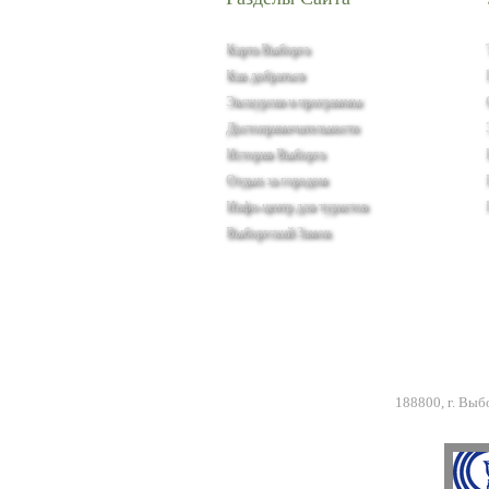
Карта Выборга
Как добраться
Экскурсии и программы
Достопримечательности
История Выборга
Отдых за городом
Инфо-центр для туристов
Выборгский Замок
188800, г. Выб