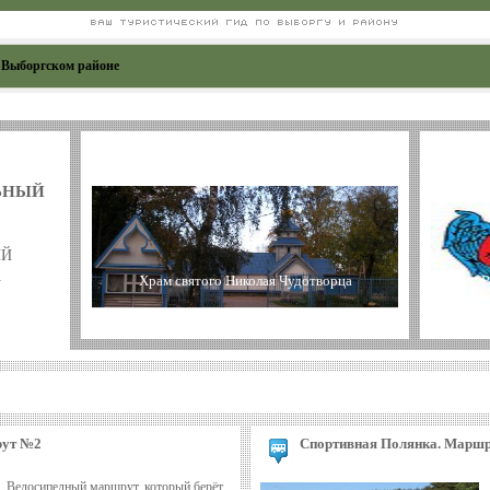
ВАШ ТУРИСТИЧЕСКИЙ ГИД ПО ВЫБОРГУ И РАЙОНУ
 Выборгском районе
ЬНЫЙ
ИЙ
А
Храм святого Николая Чудотворца
В
рут №2
Спортивная Полянка. Марш
Велосипедный маршрут, который берёт