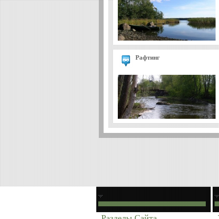
Рафтинг
Открытая
кухня Анны
Нечаевой
Разделы Сайта