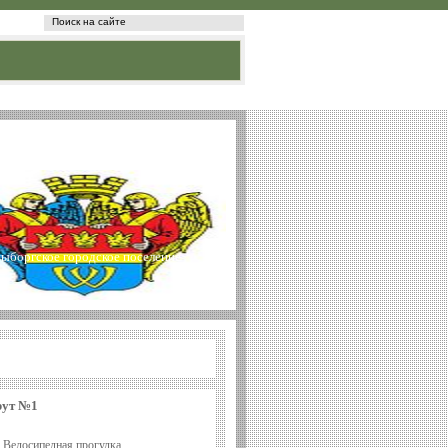
ыборгское городское поселение
рут №1
Велосипедная прогулка