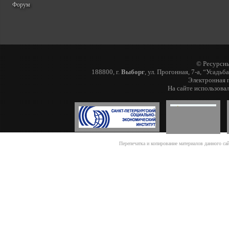
Форум
© Ресурсны
188800, г.
Выборг
, ул. Прогонная, 7-а, “Усадьб
Электронная п
На сайте использова
Перепечатка и копирование материалов данного са