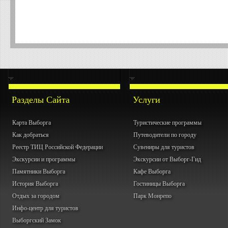
Открытая
кухня Анны
Нечаевой
Разделы Сайта
Услуги
Карта Выборга
Туристические программы
Как добраться
Путеводители по городу
Реестр ТИЦ Российской Федерации
Сувениры для туристов
Экскурсии и программы
Экскурсии от Выборг-Гид
Памятники Выборга
Кафе Выборга
История Выборга
Гостиницы Выборга
Отдых за городом
Парк Монрепо
Инфо-центр для туристов
Выборгский Замок