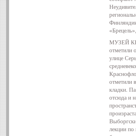
Неудивите
региональ
Финляндии:
«Брецель»,
МУЗЕЙ КР
отметили 
улице Сер
средневек
Краснофло
отметили 
кладки. П
отсюда и н
пространс
произраст
Выборгский
лекции по