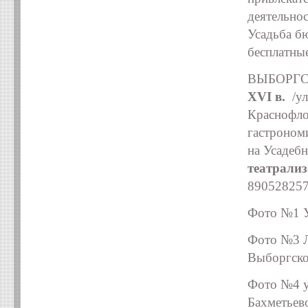
деятельно
Усадьба бю
бесплатные
ВЫБОРГС
XVI в.
/ул
Краснофло
гастрономи
на Усадебн
театрализ
89052825
Фото №1 У
Фото №3 Л
Выборгско
Фото №4
Бахметьев