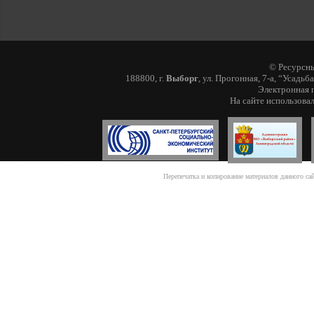
© Ресурсны
188800, г.
Выборг
, ул. Прогонная, 7-а, “Усадьб
Электронная п
На сайте использова
Перепечатка и копирование материалов данного са