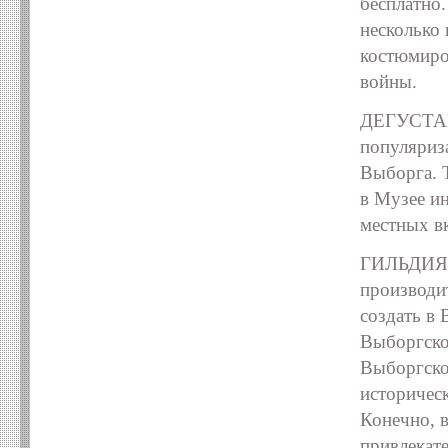
бесплатно.
несколько
костюмиро
войны.
ДЕГУСТАЦИ
популяриз
Выборга. 
в Музее и
местных в
ГИЛЬДИЯ 
производи
создать в
Выборгско
Выборгско
историчес
Конечно, в
привлекате