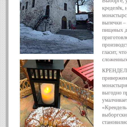
Выборге, 
кределёк,
монастырс
выпечки – 
пищевых д
приготовл
производс
гласит, чт
сложенных
КРЕНДЕЛЬН
привержене
монастыри
выгодно п
умалчивает
«Крендель
выборгски
становили