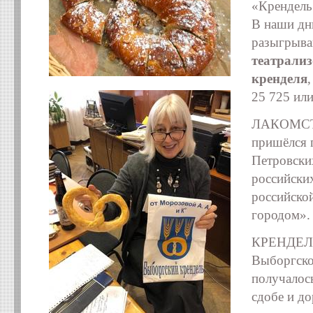
«Крендель
В наши дн
разыгрыва
театрализ
кренделя
25 725 ил
ЛАКОМСТВ
пришёлся п
Петровски
российских
российско
городом».
КРЕНДЕЛЬ 
Выборгско
получалос
сдобе и д