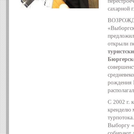
перестрое
сахарной 
ВОЗРОЖДЕН
«Выборгск
предложила
открыли п
туристск
Бюргерско
совершенст
средневеко
рождения 
располага
С 2002 г.
кренделю 
турпотока
Выборгу «
собирают 