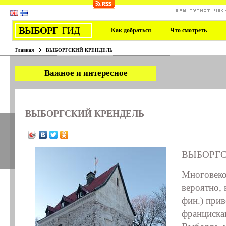
ВАШ ТУРИСТИЧЕС
ВЫБОРГ
ГИД
Как добраться
Что смотреть
Главная
ВЫБОРГСКИЙ КРЕНДЕЛЬ
Важное и интересное
ВЫБОРГСКИЙ КРЕНДЕЛЬ
ВЫБОРГС
Многовеко
вероятно, 
фин.) при
франциска