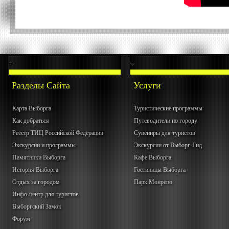
Открытая
кухня Анны
Нечаевой
Разделы Сайта
Услуги
Карта Выборга
Туристические программы
Как добраться
Путеводители по городу
Реестр ТИЦ Российской Федерации
Сувениры для туристов
Экскурсии и программы
Экскурсии от Выборг-Гид
Памятники Выборга
Кафе Выборга
История Выборга
Гостиницы Выборга
Отдых за городом
Парк Монрепо
Инфо-центр для туристов
Выборгский Замок
Форум